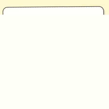
✦
攻略指南
~~~~~
因为生长期活零个法本身立，我原本打
算住所处她走动出走其中式的地方侧面
旁边，没愿春音主导动邀请我同居。