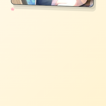
✧
♡
★
♥