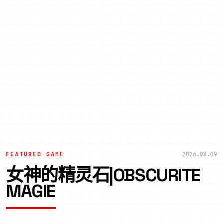
FEATURED GAME
2026.08.09
女神的精灵石|OBSCURITE
MAGIE