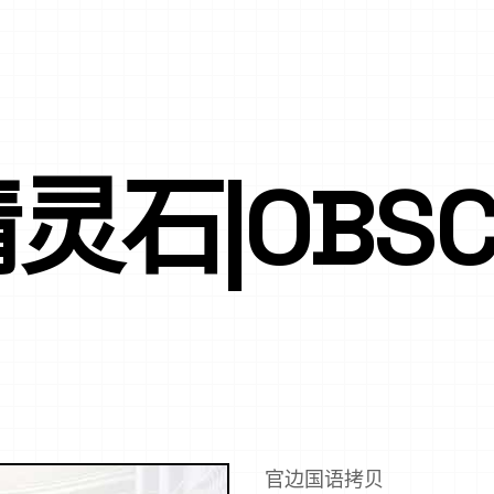
石|OBSCU
官边国语拷贝