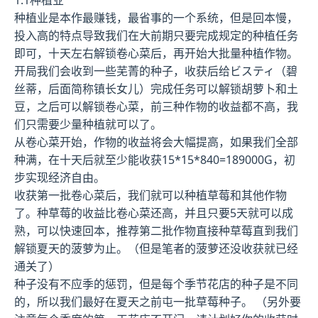
1.1种植业
种植业是本作最赚钱，最省事的一个系统，但是回本慢，
投入高的特点导致我们在大前期只要完成规定的种植任务
即可，十天左右解锁卷心菜后，再开始大批量种植作物。
开局我们会收到一些芜菁的种子，收获后给ビスティ（碧
丝蒂，后面简称镇长女儿）完成任务可以解锁胡萝卜和土
豆，之后可以解锁卷心菜，前三种作物的收益都不高，我
们只需要少量种植就可以了。
从卷心菜开始，作物的收益将会大幅提高，如果我们全部
种满，在十天后就至少能收获15*15*840=189000G，初
步实现经济自由。
收获第一批卷心菜后，我们就可以种植草莓和其他作物
了。种草莓的收益比卷心菜还高，并且只要5天就可以成
熟，可以快速回本，推荐第二批作物直接种草莓直到我们
解锁夏天的菠萝为止。（但是笔者的菠萝还没收获就已经
通关了）
种子没有不应季的惩罚，但是每个季节花店的种子是不同
的，所以我们最好在夏天之前屯一批草莓种子。 （另外要