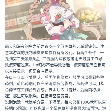
雨天和深夜钓鱼之前建议吃一个蓝色草药，减缓疲劳。注
意本游戏的强制睡觉与星露谷有所区别。有两个条件，一
是到第二天凌晨6点，二是因为深夜或者雨天过度工作导
致疲劳度过高。Hp归零不会导致昏迷，疲劳度没有面板可
以直接显示，但是会有提示。
在ローリエ（萝丽艾，后面简称修女）那里可以买到各种
药剂，蓝色药剂可以完全消除疲劳影响，蓝药也可以用蓝
色药草在工作台处合成。去よしの（吉野，后面简称狐
狸）那里可以泡澡，直接清空疲劳度。
说到泡澡，就简单介绍一下澡堂。每次只花100G就可以直
接把hp回满，可以先磕一个绿色草药提高最大hp再泡。泡