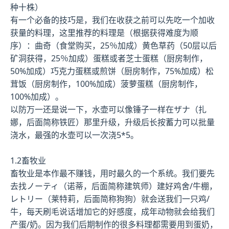
种十株）
有一个必备的技巧是，我们在收获之前可以先吃一个加收
获量的料理，这里推荐的料理是（根据获得难度为顺
序）：曲奇（食堂购买，25％加成）黄色草药（50层以后
矿洞获得，25％加成）蛋糕或者芝士蛋糕（厨房制作，
50%加成）巧克力蛋糕或煎饼（厨房制作，75%加成）松
茸饭（厨房制作，100%加成）菠萝蛋糕（厨房制作，
100%加成）。
以防万一还是说一下，水壶可以像锤子一样在ザナ（扎
娜，后面简称铁匠）那里升级，升级后长按蓄力可以批量
浇水，最强的水壶可以一次浇5*5。
1.2畜牧业
畜牧业是本作最不赚钱，用时最久的一个系统。我们要先
去找ノーティ（诺蒂，后面简称建筑师）建好鸡舍/牛棚，
レトリー（莱特莉，后面简称狗狗）就会送我们一只鸡/
牛，每天刷毛说话增加它的好感度，成年动物就会给我们
产蛋/奶。因为我们后期制作的很多料理都需要用到蛋奶，