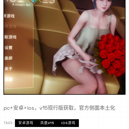
pc+安卓+ios，v15现行版获取，官方侧面本土化
TAGS:
安卓游戏
凤凰V15
IOS游戏