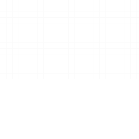
02
ABOUT THE GAME