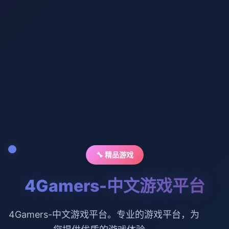
🔧 精品游戏
4Gamers-中文游戏平台
4Gamers-中文游戏平台。专业的游戏平台，为