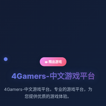
🧽 精品游戏
4Gamers-中文游戏平台
4Gamers-中文游戏平台。专业的游戏平台，为
您提供优质的游戏体验。