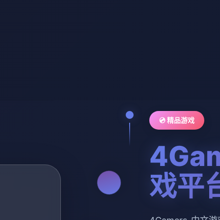
💿 精品游戏
4Ga
戏平