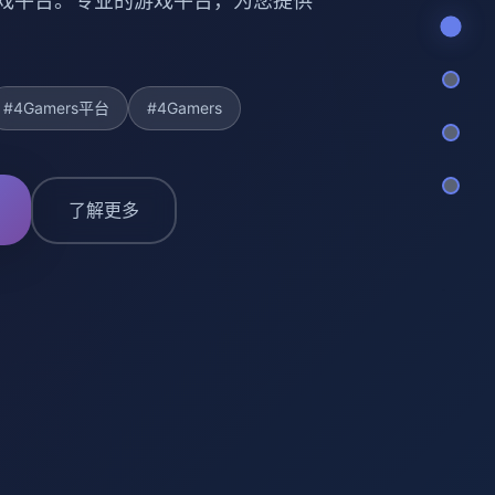
文游戏平台。专业的游戏平台，为您提供
#4Gamers平台
#4Gamers
了解更多