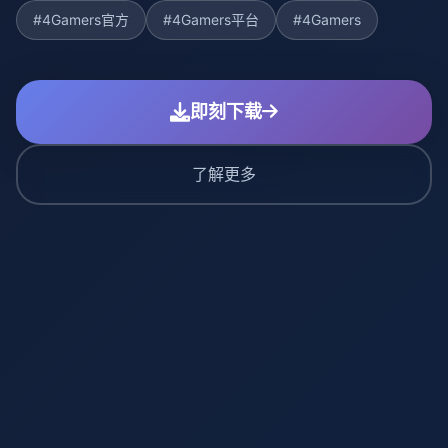
#4Gamers官方
#4Gamers平台
#4Gamers
即刻下载
了解更多