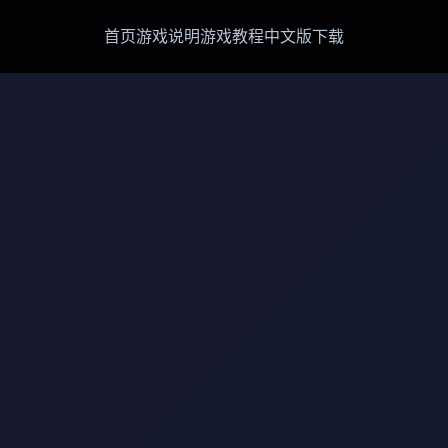
首页
游戏说明
游戏教程
中文版下载