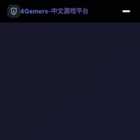
4Gamers-中文游戏平台