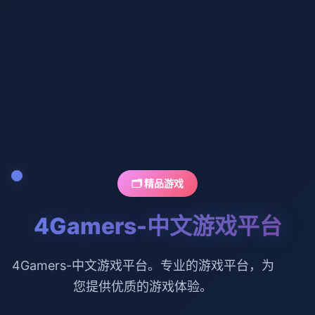
🗂️ 精品游戏
4Gamers-中文游戏平台
4Gamers-中文游戏平台。专业的游戏平台，为
您提供优质的游戏体验。