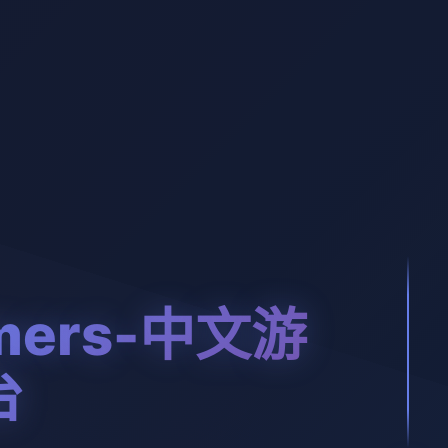
mers-中文游
台