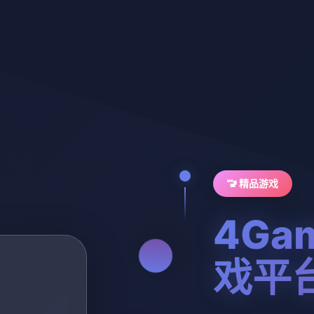
🚾 精品游戏
4Ga
戏平