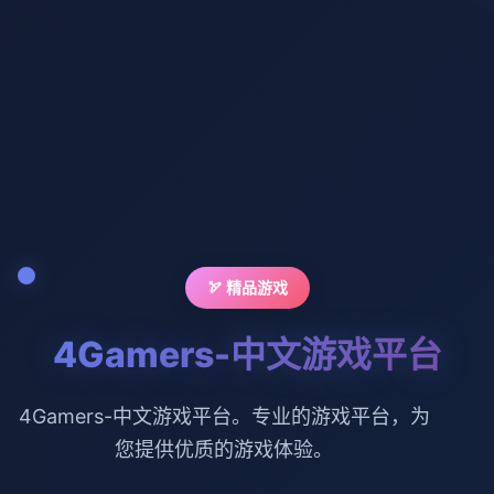
🏹 精品游戏
4Gamers-中文游戏平台
4Gamers-中文游戏平台。专业的游戏平台，为
您提供优质的游戏体验。