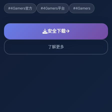
#4Gamers官方
#4Gamers平台
#4Gamers
安全下载
了解更多