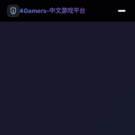
4Gamers-中文游戏平台