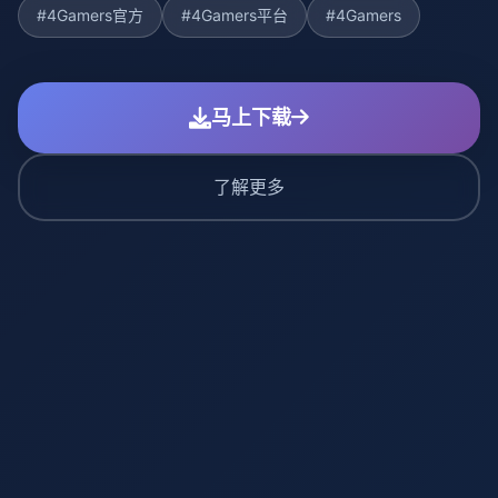
#4Gamers官方
#4Gamers平台
#4Gamers
马上下载
了解更多