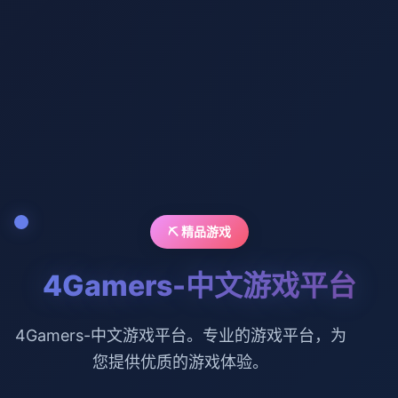
⛏️ 精品游戏
4Gamers-中文游戏平台
4Gamers-中文游戏平台。专业的游戏平台，为
您提供优质的游戏体验。