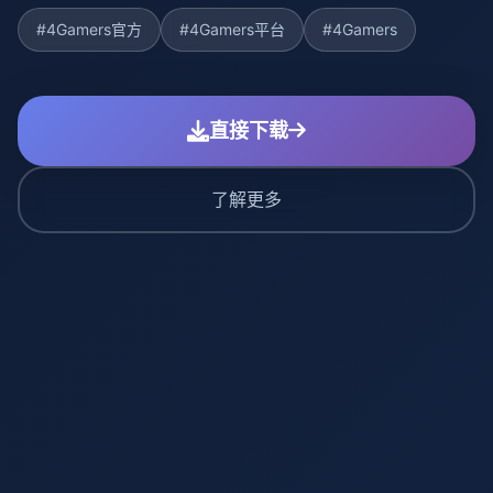
#4Gamers官方
#4Gamers平台
#4Gamers
直接下载
了解更多