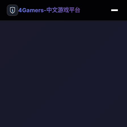
4Gamers-中文游戏平台